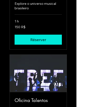
Explore o universo musical
brasileiro
1 h
150
150 R$
réals
brésiliens
Réserver
Oficina Talentos