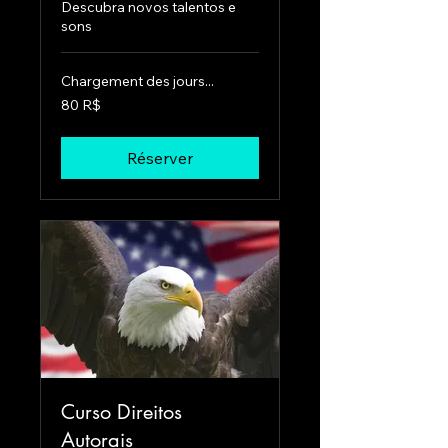
Descubra novos talentos e
sons
Chargement des jours...
80
80 R$
réals
brésiliens
Réserver
Curso Direitos
Autorais