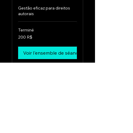
Gestão eficaz para direitos
autorais
Terminé
200
200 R$
réals
brésiliens
Voir l'ensemble de séances
Contate-nos Agora
Fique por dentro das últimas
novidades e eventos
Email
*