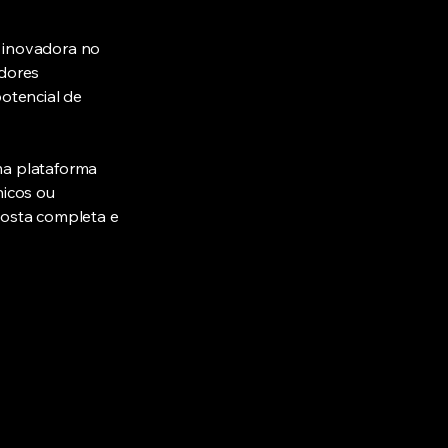
e inovadora no
idores
otencial de
ma plataforma
nicos ou
posta completa e