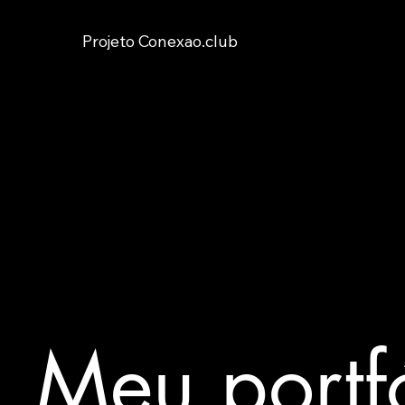
Projeto Conexao.club
Meu portf