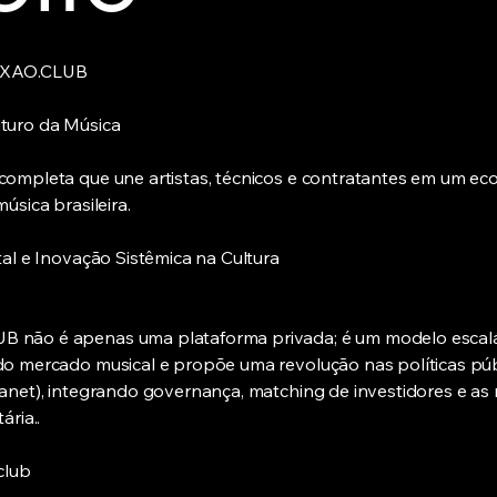
XAO.CLUB
turo da Música
ompleta que une artistas, técnicos e contratantes em um eco
úsica brasileira.
al e Inovação Sistêmica na Cultura
não é apenas uma plataforma privada; é um modelo escalá
o mercado musical e propõe uma revolução nas políticas púb
anet), integrando governança, matching de investidores e as
ária..
club