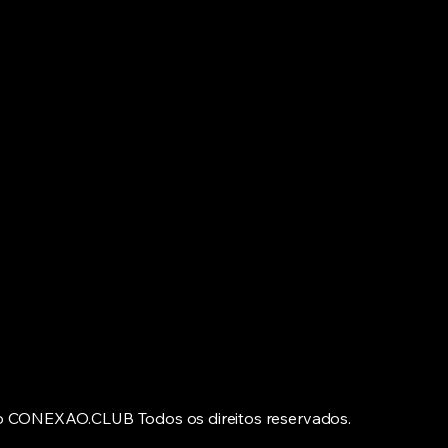
CON
CON
o CONEXAO.CLUB Todos os direitos reservados.