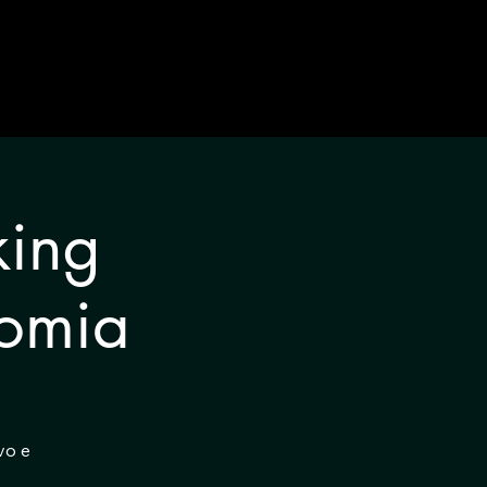
king
nomia
vo e