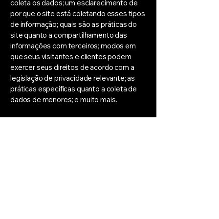
coleta os dados; um esclarecimento de
por que o site está coletando esses tipos
de informação; quais são as práticas do
site quanto a compartilhamento das
informações com terceiros; modos em
que seus visitantes e clientes podem
exercer seus direitos de acordo com a
legislação de privacidade relevante; as
práticas específicas quanto a coleta de
dados de menores; e muito mais.
Para saber mais a respeito, confira o
nosso
artigo
.
Contate-nos Agora
Fique por dentro das últimas
novidades e eventos
Email
*